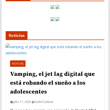
e
v
í
d
e
Noticias
o
NOTICIAS
Vamping, el jet lag digital que
está robando el sueño a los
adolescentes
julio 17, 2025
RadioCadena