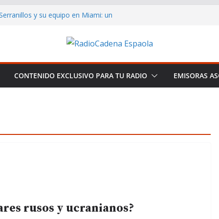
rranillos y su equipo en Miami: un
a pericial
noce a Plácido Domingo tras una
ting the Global Smooth Jazz
distas de España: Libertad y
CONTENIDO EXCLUSIVO PARA TU RADIO
EMISORAS AS
creciendo y consolidándose como
del smooth jazz en español.
ares rusos y ucranianos?