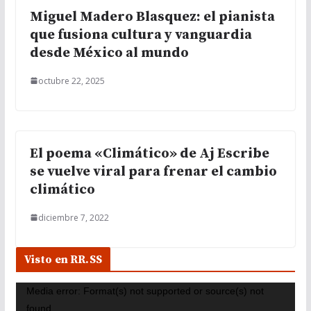
Miguel Madero Blasquez: el pianista
que fusiona cultura y vanguardia
desde México al mundo
octubre 22, 2025
El poema «Climático» de Aj Escribe
se vuelve viral para frenar el cambio
climático
diciembre 7, 2022
Visto en RR.SS
R
Media error: Format(s) not supported or source(s) not
e
found