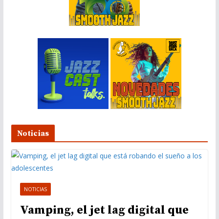
e
o
Noticias
NOTICIAS
Vamping, el jet lag digital que