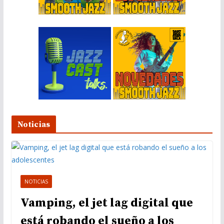
o
Noticias
NOTICIAS
Vamping, el jet lag digital que
está robando el sueño a los