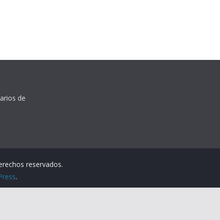
arios de
derechos reservados.
Press
.
iso Legal
Política de Privacidad
Configuración de Cookie