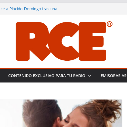
noce a Plácido Domingo tras una
ting the Global Smooth Jazz
distas de España: Libertad y
creciendo y consolidándose como
del smooth jazz en español.
rranillos y su equipo en Miami: un
a pericial
CONTENIDO EXCLUSIVO PARA TU RADIO
EMISORAS AS