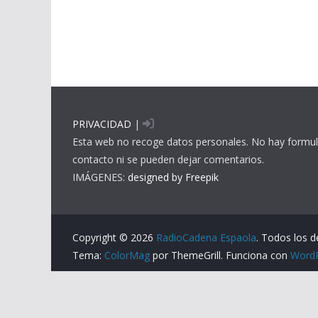
PRIVACIDAD
|
Esta web no recoge datos personales. No hay formul
contacto ni se pueden dejar comentarios.
IMÁGENES:
designed by Freepik
Copyright © 2026
RadioCadena Espaola
. Todos los 
Tema:
ColorMag
por ThemeGrill. Funciona con
Word
Av