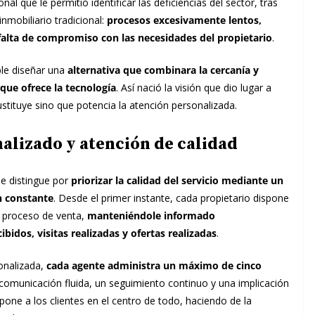
al que le permitió identificar las deficiencias del sector, tras
nmobiliario tradicional:
procesos excesivamente lentos,
falta de compromiso con las necesidades del propietario
.
ible diseñar una
alternativa que combinara la cercanía y
que ofrece la tecnología
. Así nació la visión que dio lugar a
ustituye sino que potencia la atención personalizada.
lizado y atención de calidad
se distingue por
priorizar la calidad del servicio mediante un
n constante
. Desde el primer instante, cada propietario dispone
l proceso de venta,
manteniéndole informado
idos, visitas realizadas y ofertas realizadas
.
onalizada,
cada agente administra un máximo de cinco
na comunicación fluida, un seguimiento continuo y una implicación
one a los clientes en el centro de todo, haciendo de la