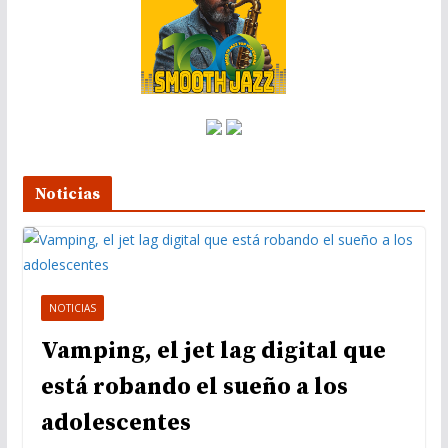
í
d
e
o
Noticias
NOTICIAS
Vamping, el jet lag digital que
está robando el sueño a los
adolescentes