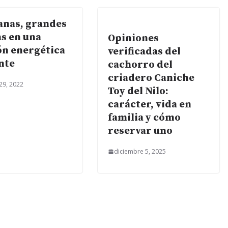
anas, grandes
as en una
Opiniones
ón energética
verificadas del
ente
cachorro del
criadero Caniche
29, 2022
Toy del Nilo:
carácter, vida en
familia y cómo
reservar uno
diciembre 5, 2025