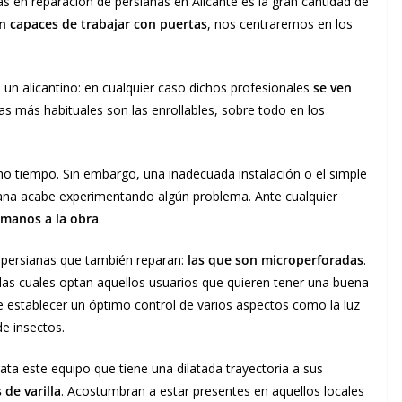
as en reparación de persianas en Alicante es la gran cantidad de
 capaces de trabajar con puertas
, nos centraremos en los
 un alicantino: en cualquier caso dichos profesionales
se ven
las más habituales son las enrollables, sobre todo en los
cho tiempo. Sin embargo, una inadecuada instalación o el simple
iana acabe experimentando algún problema. Ante cualquier
 manos a la obra
.
 persianas que también reparan:
las que son microperforadas
.
r las cuales optan aquellos usuarios que quieren tener una buena
de establecer un óptimo control de varios aspectos como la luz
de insectos.
rata este equipo que tiene una dilatada trayectoria a sus
s de varilla
. Acostumbran a estar presentes en aquellos locales