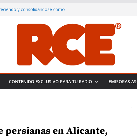
creciendo y consolidándose como
del smooth jazz en español.
rranillos y su equipo en Miami: un
a pericial
noce a Plácido Domingo tras una
ting the Global Smooth Jazz
distas de España: Libertad y
CONTENIDO EXCLUSIVO PARA TU RADIO
EMISORAS AS
e persianas en Alicante,