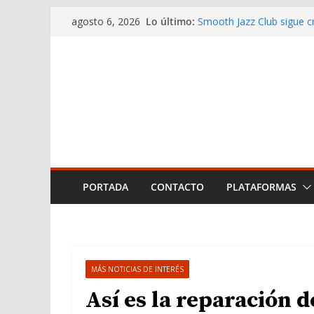
Saltar
Lo último:
Smooth Jazz Club sigue 
agosto 6, 2026
al
una auténtica referencia 
Carlos Cuadrado Gómez-Se
contenido
enfoque CSI para la prueb
El Premio Zeffirelli reco
exitosa gira en febrero
Smooth Jazz Club: Connec
Community from Spain
Las 10 mejores playas nu
Naturaleza
PORTADA
CONTACTO
PLATAFORMAS
MÁS NOTICIAS DE INTERÉS
Así es la reparación d