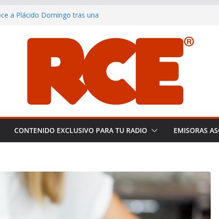
noce a Plácido Domingo tras una
ting the Global Smooth Jazz
distas de España: Libertad y
creciendo y consolidándose como
del smooth jazz en español.
rranillos y su equipo en Miami: un
a pericial
CONTENIDO EXCLUSIVO PARA TU RADIO
EMISORAS AS