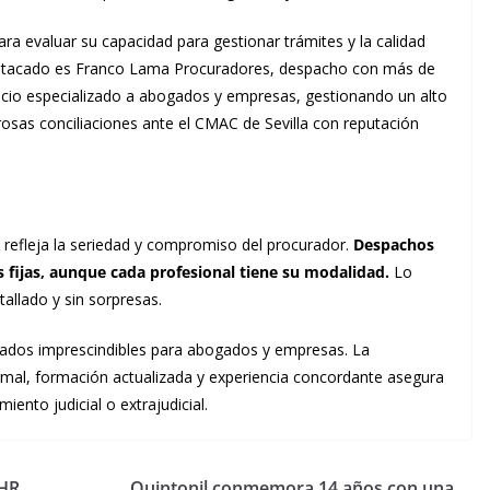
ra evaluar su capacidad para gestionar trámites y la calidad
 destacado es Franco Lama Procuradores, despacho con más de
vicio especializado a abogados y empresas, gestionando un alto
sas conciliaciones ante el CMAC de Sevilla con reputación
 refleja la seriedad y compromiso del procurador.
Despachos
 fijas, aunque cada profesional tiene su modalidad.
Lo
allado y sin sorpresas.
aliados imprescindibles para abogados y empresas. La
ormal, formación actualizada y experiencia concordante asegura
iento judicial o extrajudicial.
 HR
Quintonil conmemora 14 años con una