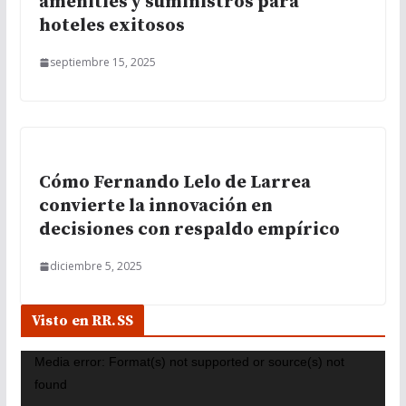
amenities y suministros para
hoteles exitosos
septiembre 15, 2025
Cómo Fernando Lelo de Larrea
convierte la innovación en
decisiones con respaldo empírico
diciembre 5, 2025
Visto en RR.SS
R
Media error: Format(s) not supported or source(s) not
e
found