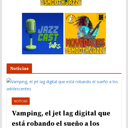
o
Noticias
NOTICIAS
Vamping, el jet lag digital que
está robando el sueño a los