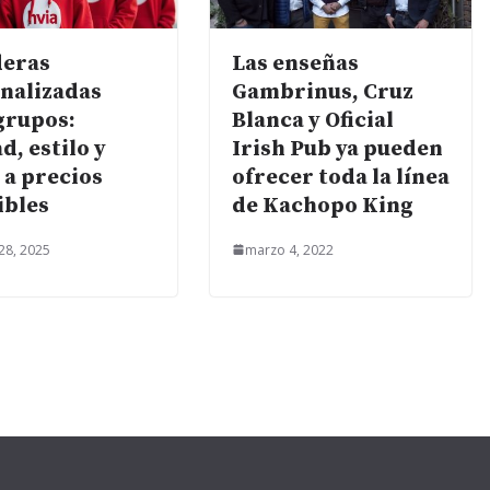
deras
Las enseñas
nalizadas
Gambrinus, Cruz
grupos:
Blanca y Oficial
d, estilo y
Irish Pub ya pueden
 a precios
ofrecer toda la línea
ibles
de Kachopo King
28, 2025
marzo 4, 2022