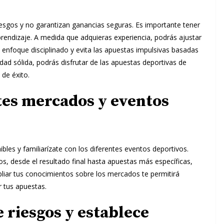
iesgos y no garantizan ganancias seguras. Es importante tener
aprendizaje. A medida que adquieras experiencia, podrás ajustar
 enfoque disciplinado y evita las apuestas impulsivas basadas
ad sólida, podrás disfrutar de las apuestas deportivas de
de éxito.
tes mercados y eventos
les y familiarízate con los diferentes eventos deportivos.
 desde el resultado final hasta apuestas más específicas,
liar tus conocimientos sobre los mercados te permitirá
r tus apuestas.
e riesgos y establece