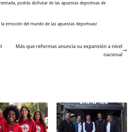
entada, podrás disfrutar de las apuestas deportivas de
e la emoción del mundo de las apuestas deportivas!
l
Más que reformas anuncia su expansión a nivel
nacional