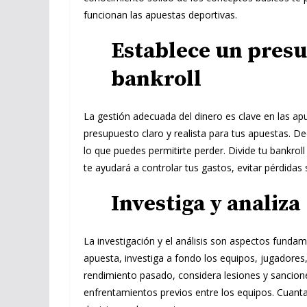
funcionan las apuestas deportivas.
Establece un presu
bankroll
La gestión adecuada del dinero es clave en las a
presupuesto claro y realista para tus apuestas. D
lo que puedes permitirte perder. Divide tu bankrol
te ayudará a controlar tus gastos, evitar pérdidas s
Investiga y analiza
La investigación y el análisis son aspectos fundam
apuesta, investiga a fondo los equipos, jugadores,
rendimiento pasado, considera lesiones y sanciones
enfrentamientos previos entre los equipos. Cuant