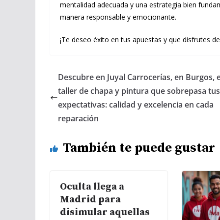
mentalidad adecuada y una estrategia bien fundam
manera responsable y emocionante.
¡Te deseo éxito en tus apuestas y que disfrutes d
Descubre en Juyal Carrocerías, en Burgos, e
taller de chapa y pintura que sobrepasa tus
expectativas: calidad y excelencia en cada
reparación
También te puede gustar
Oculta llega a
Madrid para
disimular aquellas