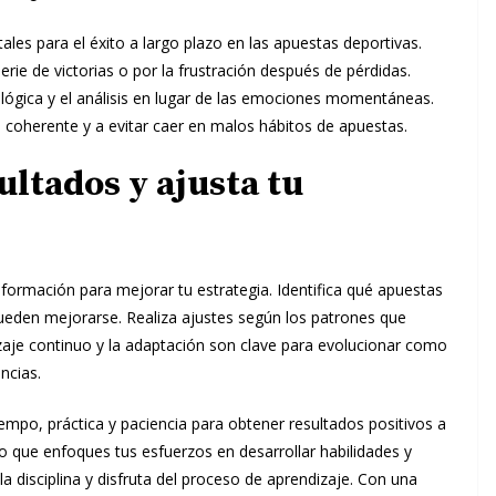
ales para el éxito a largo plazo en las apuestas deportivas.
serie de victorias o por la frustración después de pérdidas.
lógica y el análisis en lugar de las emociones momentáneas.
a coherente y a evitar caer en malos hábitos de apuestas.
ultados y ajusta tu
información para mejorar tu estrategia. Identifica qué apuestas
ueden mejorarse. Realiza ajustes según los patrones que
zaje continuo y la adaptación son clave para evolucionar como
ncias.
empo, práctica y paciencia para obtener resultados positivos a
o que enfoques tus esfuerzos en desarrollar habilidades y
a disciplina y disfruta del proceso de aprendizaje. Con una