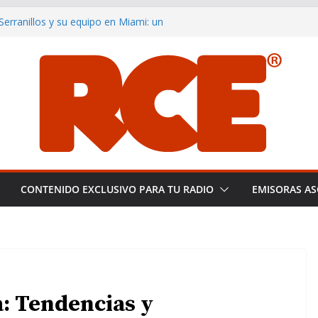
rranillos y su equipo en Miami: un
a pericial
noce a Plácido Domingo tras una
ting the Global Smooth Jazz
distas de España: Libertad y
creciendo y consolidándose como
del smooth jazz en español.
CONTENIDO EXCLUSIVO PARA TU RADIO
EMISORAS AS
a: Tendencias y