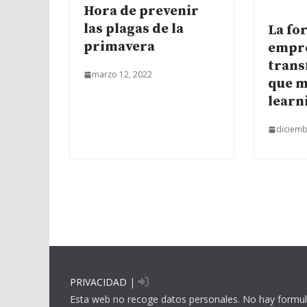
Hora de prevenir
las plagas de la
La fo
primavera
empre
trans
marzo 12, 2022
que m
learn
diciemb
PRIVACIDAD
|
Esta web no recoge datos personales. No hay formul