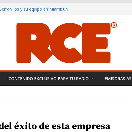
rranillos y su equipo en Miami: un
a pericial
noce a Plácido Domingo tras una
ting the Global Smooth Jazz
distas de España: Libertad y
creciendo y consolidándose como
del smooth jazz en español.
CONTENIDO EXCLUSIVO PARA TU RADIO
EMISORAS AS
 del éxito de esta empresa