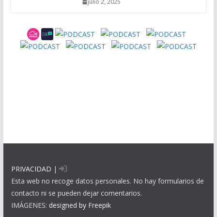
julio 2, 2025
PRIVACIDAD
|
Esta web no recoge datos personales. No hay formularios de
contacto ni se pueden dejar comentarios.
IMÁGENES:
designed by Freepik