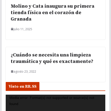
Molino y Cata inaugura su primera
tienda física en el corazón de
Granada
julio 11, 2025
¿Cuándo se necesita una limpieza
traumática y qué es exactamente?
agosto 23, 2022
Visto en RR.SS
R
Media error: Format(s) not supported or source(s) not
e
found
p