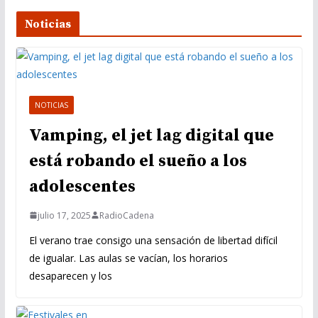
e
Noticias
o
NOTICIAS
Vamping, el jet lag digital que
está robando el sueño a los
adolescentes
julio 17, 2025
RadioCadena
El verano trae consigo una sensación de libertad difícil
de igualar. Las aulas se vacían, los horarios
desaparecen y los