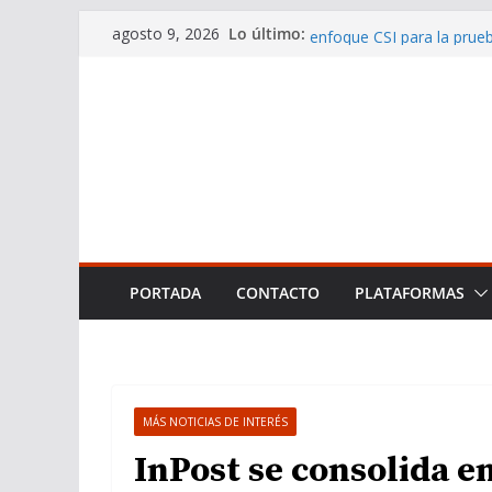
Saltar
Carlos Cuadrado Gómez-Se
Lo último:
agosto 9, 2026
enfoque CSI para la prueb
al
El Premio Zeffirelli reco
contenido
exitosa gira en febrero
Smooth Jazz Club: Connec
Community from Spain
Las 10 mejores playas nu
Naturaleza
Smooth Jazz Club sigue 
una auténtica referencia 
PORTADA
CONTACTO
PLATAFORMAS
MÁS NOTICIAS DE INTERÉS
InPost se consolida e