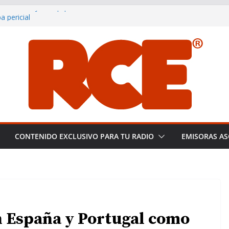
rranillos y su equipo en Miami: un
a pericial
noce a Plácido Domingo tras una
ting the Global Smooth Jazz
distas de España: Libertad y
creciendo y consolidándose como
del smooth jazz en español.
CONTENIDO EXCLUSIVO PARA TU RADIO
EMISORAS AS
n España y Portugal como