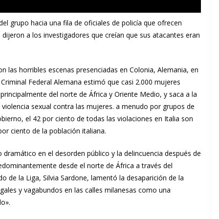
el grupo hacia una fila de oficiales de policía que ofrecen
 dijeron a los investigadores que creían que sus atacantes eran
 las horribles escenas presenciadas en Colonia, Alemania, en
a Criminal Federal Alemana estimó que casi 2.000 mujeres
rincipalmente del norte de África y Oriente Medio, y saca a la
la violencia sexual contra las mujeres. a menudo por grupos de
ierno, el 42 por ciento de todas las violaciones en Italia son
r ciento de la población italiana.
to dramático en el desorden público y la delincuencia después de
 predominantemente desde el norte de África a través del
do de la Liga, Silvia Sardone, lamentó la desaparición de la
egales y vagabundos en las calles milanesas como una
do».