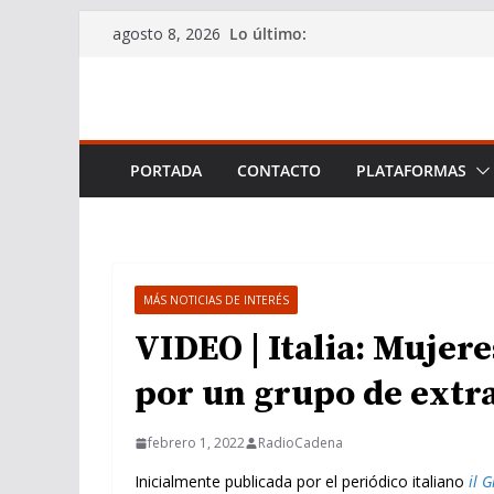
Saltar
Lo último:
agosto 8, 2026
al
contenido
PORTADA
CONTACTO
PLATAFORMAS
MÁS NOTICIAS DE INTERÉS
VIDEO | Italia: Mujer
por un grupo de extr
febrero 1, 2022
RadioCadena
Inicialmente publicada por el periódico italiano
il 