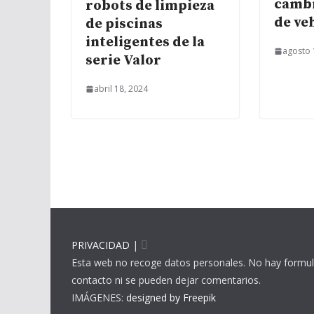
camb
robots de limpieza
de ve
de piscinas
inteligentes de la
agosto 
serie Valor
abril 18, 2024
PRIVACIDAD
|
Esta web no recoge datos personales. No hay formul
contacto ni se pueden dejar comentarios.
IMÁGENES:
designed by Freepik