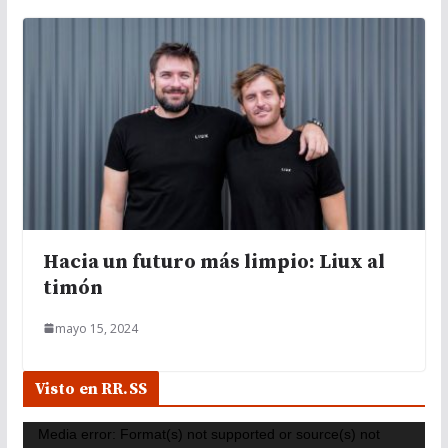
Hacia un futuro más limpio: Liux al
timón
mayo 15, 2024
Visto en RR.SS
R
Media error: Format(s) not supported or source(s) not