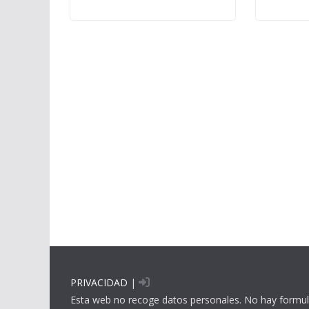
PRIVACIDAD
|
Esta web no recoge datos personales. No hay formul