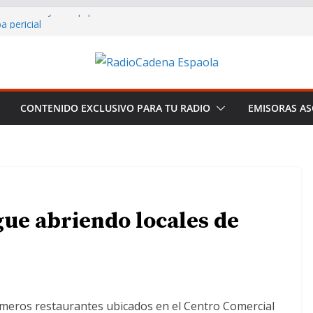
rranillos y su equipo en Miami: un
a pericial
noce a Plácido Domingo tras una
ting the Global Smooth Jazz
distas de España: Libertad y
CONTENIDO EXCLUSIVO PARA TU RADIO
EMISORAS AS
creciendo y consolidándose como
del smooth jazz en español.
gue abriendo locales de
rimeros restaurantes ubicados en el Centro Comercial