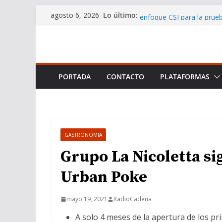
Saltar
Carlos Cuadrado Gómez-Se
Lo último:
agosto 6, 2026
enfoque CSI para la prueb
al
El Premio Zeffirelli reco
contenido
exitosa gira en febrero
Smooth Jazz Club: Connec
Community from Spain
Las 10 mejores playas nu
PORTADA
CONTACTO
PLATAFORMAS
Naturaleza
Smooth Jazz Club sigue 
una auténtica referencia 
GASTRONOMIA
Grupo La Nicoletta si
Urban Poke
mayo 19, 2021
RadioCadena
A solo 4 meses de la apertura de los p