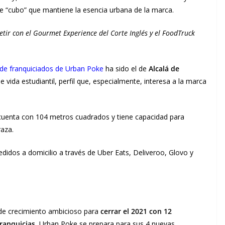
e “cubo” que mantiene la esencia urbana de la marca.
ir con el Gourmet Experience del Corte Inglés y el FoodTruck
 de franquiciados de Urban Poke
ha sido el de
Alcalá de
e vida estudiantil, perfil que, especialmente, interesa a la marca
4 cuenta con 104 metros cuadrados y tiene capacidad para
raza.
edidos a domicilio a través de Uber Eats, Deliveroo, Glovo y
de crecimiento ambicioso para
cerrar el 2021 con 12
franquicias
, Urban Poke se prepara para sus 4 nuevas